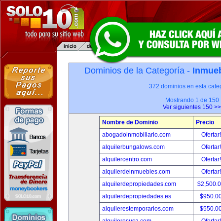
Dominios de la Categoría -
Inmueb
372 dominios en esta categ
Mostrando 1 de 150
Ver siguientes 150 >>
Nombre de Dominio
Precio
abogadoinmobiliario.com
Ofertar
alquilerbungalows.com
Ofertar
alquilercentro.com
Ofertar
alquilerdeinmuebles.com
Ofertar
alquilerdepropiedades.com
$2,500.
alquilerdepropiedades.es
$950.0
alquilerestemporarios.com
$550.0