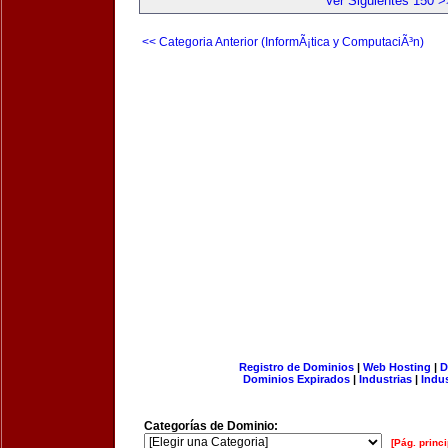
Ver Siguientes 150 >
<< Categoria Anterior (InformÃ¡tica y ComputaciÃ³n)
Registro de Dominios
|
Web Hosting
|
D
Dominios Expirados
|
Industrias
|
Indu
Categorías de Dominio:
[Pág. princi