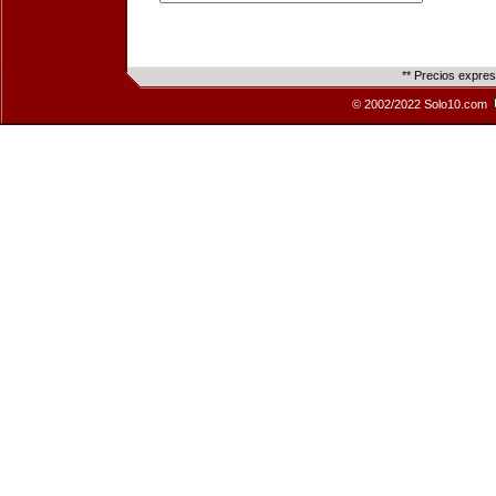
** Precios expre
© 2002/2022 Solo10.com