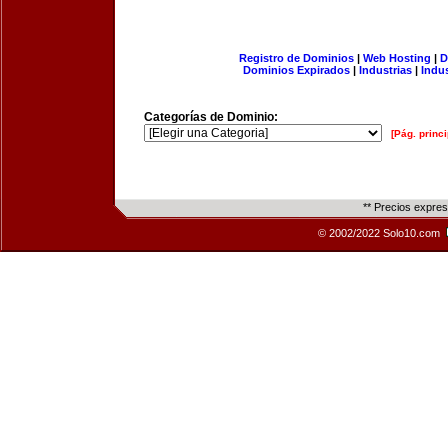
Registro de Dominios
|
Web Hosting
|
D
Dominios Expirados
|
Industrias
|
Indu
Categorías de Dominio:
[Pág. princi
** Precios expre
© 2002/2022 Solo10.com