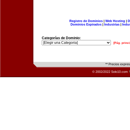
Registro de Dominios
|
Web Hosting
|
D
Dominios Expirados
|
Industrias
|
Indu
Categorías de Dominio:
[Pág. princi
** Precios expre
© 2002/2022 Solo10.com