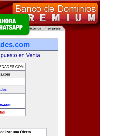
ades.com
 puesto en Venta
EDADES.COM
es.com
ades
des.com
tas
ealizar una Oferta