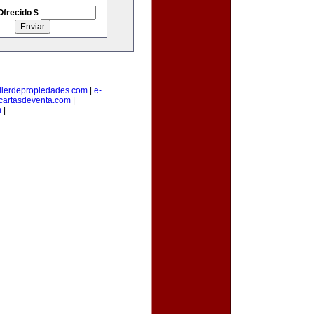
Ofrecido $
ilerdepropiedades.com
|
e-
cartasdeventa.com
|
m
|