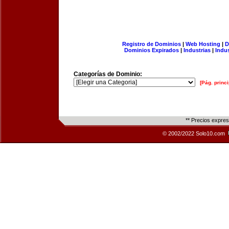
Registro de Dominios
|
Web Hosting
|
D
Dominios Expirados
|
Industrias
|
Indu
Categorías de Dominio:
[Pág. princi
** Precios expre
© 2002/2022 Solo10.com