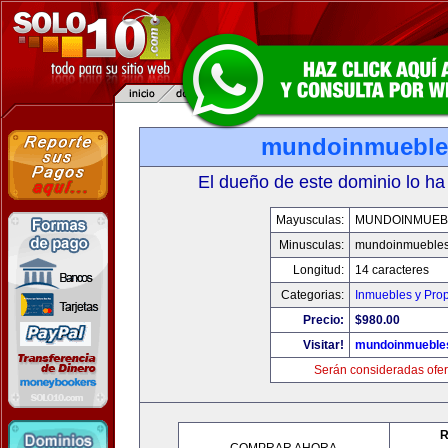
mundoinmueble
El dueño de este dominio lo ha
Mayusculas:
MUNDOINMUEB
Minusculas:
mundoinmueble
Longitud:
14 caracteres
Categorias:
Inmuebles y Pro
Precio:
$980.00
Visitar!
mundoinmueble
Serán consideradas ofer
R