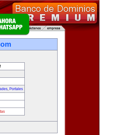
com
M
dades
,
Portales
tas