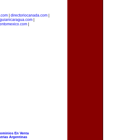
l.com
|
directoriocanada.com
|
guianicaragua.com
|
ientomexico.com
|
ominios En Venta
strias Argentinas