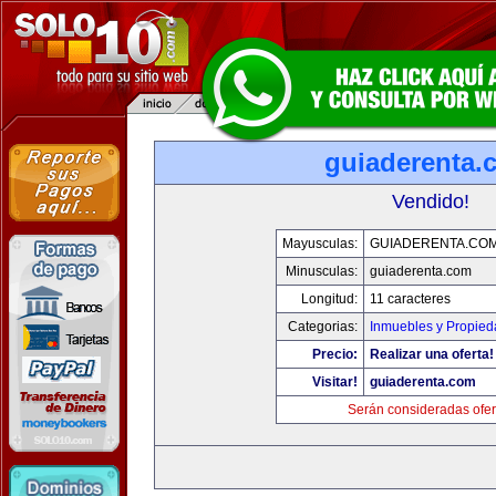
guiaderenta.
Vendido!
Mayusculas:
GUIADERENTA.CO
Minusculas:
guiaderenta.com
Longitud:
11 caracteres
Categorias:
Inmuebles y Propie
Precio:
Realizar una oferta!
Visitar!
guiaderenta.com
Serán consideradas ofer