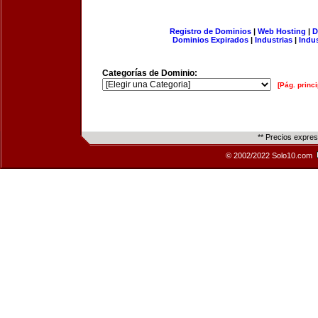
Registro de Dominios
|
Web Hosting
|
D
Dominios Expirados
|
Industrias
|
Indu
Categorías de Dominio:
[Pág. princi
** Precios expre
© 2002/2022 Solo10.com