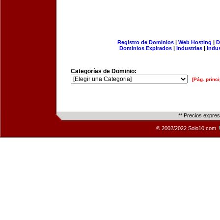
Registro de Dominios
|
Web Hosting
|
D
Dominios Expirados
|
Industrias
|
Indu
Categorías de Dominio:
[Pág. princi
** Precios expre
© 2002/2022 Solo10.com