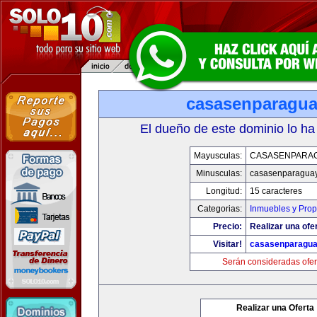
casasenparagu
El dueño de este dominio lo ha
Mayusculas:
CASASENPARA
Minusculas:
casasenparagua
Longitud:
15 caracteres
Categorias:
Inmuebles y Pro
Precio:
Realizar una ofer
Visitar!
casasenparagu
Serán consideradas ofer
Realizar una Oferta