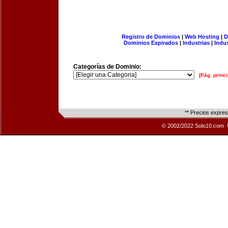
Registro de Dominios
|
Web Hosting
|
D
Dominios Expirados
|
Industrias
|
Indu
Categorías de Dominio:
[Pág. princi
** Precios expre
© 2002/2022 Solo10.com