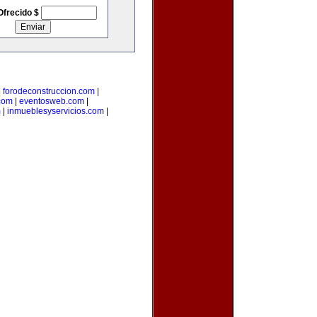
Ofrecido $
|
forodeconstruccion.com
|
com
|
eventosweb.com
|
m
|
inmueblesyservicios.com
|