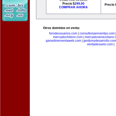
COMPRAR AHORA
Precio $
299.00
Precio 
COMPRAR AHORA
Otros dominios en venta:
forodeusuarios.com
|
consultoriaenventas.com
mercadochileno.com
|
mercadovenezolano.
ganedineroenlaweb.com
|
gestionydesarrollo.co
ventadesuelo.com
|