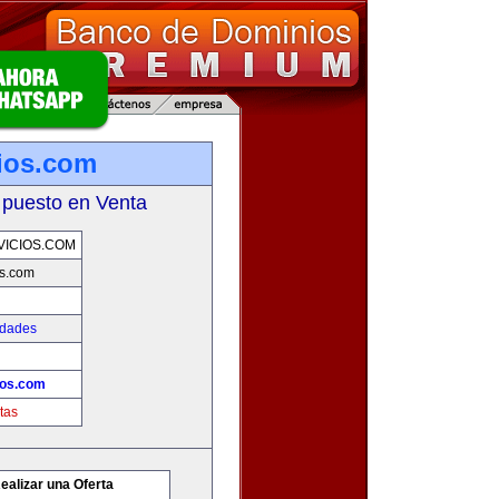
ios.com
 puesto en Venta
ICIOS.COM
os.com
edades
ios.com
tas
ealizar una Oferta