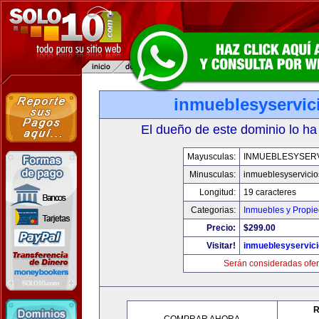
inmueblesyservic
El dueño de este dominio lo ha
Mayusculas:
INMUEBLESYSERV
Minusculas:
inmueblesyservici
Longitud:
19 caracteres
Categorias:
Inmuebles y Propi
Precio:
$299.00
Visitar!
inmueblesyservic
Serán consideradas ofer
R