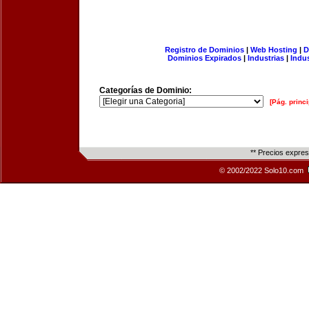
Registro de Dominios
|
Web Hosting
|
D
Dominios Expirados
|
Industrias
|
Indu
Categorías de Dominio:
[Pág. princi
** Precios expre
© 2002/2022 Solo10.com