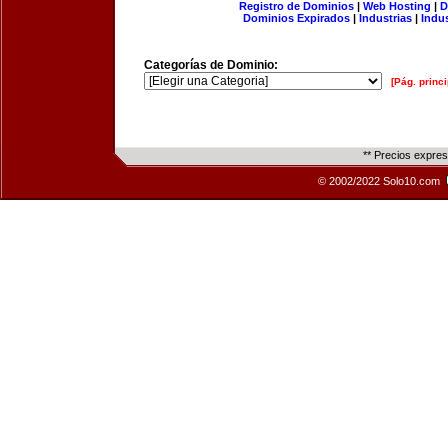
Registro de Dominios
|
Web Hosting
|
D
Dominios Expirados
|
Industrias
|
Indu
Categorías de Dominio:
[Pág. princi
** Precios expre
© 2002/2022 Solo10.com