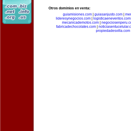
Otros dominios en venta:
guiamisiones.com
|
guiasanjusto.com
|
mer
lideresynegocios.com
|
logisticaeneventos.com
mecanicademotos.com
|
negociosenperu.
fabricadechocolates.com
|
noticiasentucelular.
propiedadesvilla.com