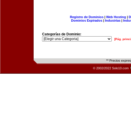
Registro de Dominios
|
Web Hosting
|
D
Dominios Expirados
|
Industrias
|
Indu
Categorías de Dominio:
[Pág. princi
** Precios expre
© 2002/2022 Solo10.com