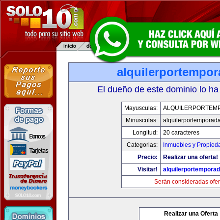
alquilerportempo
El dueño de este dominio lo ha
Mayusculas:
ALQUILERPORTEM
Minusculas:
alquilerportemporad
Longitud:
20 caracteres
Categorias:
Inmuebles y Propied
Precio:
Realizar una oferta!
Visitar!
alquilerportempora
Serán consideradas ofer
Realizar una Oferta