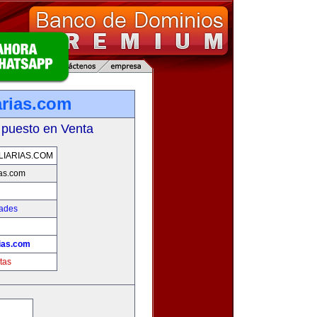
arias.com
 puesto en Venta
LIARIAS.COM
ias.com
dades
rias.com
tas