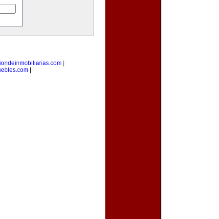
iondeinmobiliarias.com
|
uebles.com
|