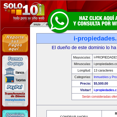
i-propiedades
El dueño de este dominio lo ha
Mayusculas:
I-PROPIEDADE
Minusculas:
i-propiedades.
Longitud:
13 caracteres
Categorias:
Inmuebles y Pr
Precio:
$5,500.00
Visitar!
i-propiedades.
Serán consideradas ofer
R