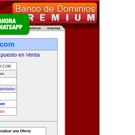
.com
 puesto en Venta
S.COM
com
opiedades
com
tas
ealizar una Oferta