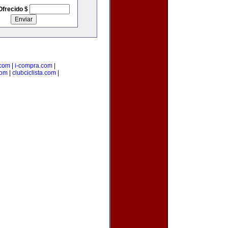
Ofrecido $
.com
|
i-compra.com
|
com
|
clubciclista.com
|