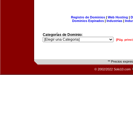
Registro de Dominios
|
Web Hosting
|
D
Dominios Expirados
|
Industrias
|
Indu
Categorías de Dominio:
[Pág. princi
** Precios expre
© 2002/2022 Solo10.com