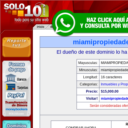
miamipropiedad
El dueño de este dominio lo ha
Mayusculas:
MIAMIPROPIED
Minusculas:
miamipropiedad
Longitud:
16 caracteres
Categorias:
Inmuebles y Pro
Precio:
$15,000.00
Visitar!
miamipropiedad
Serán consideradas ofer
R