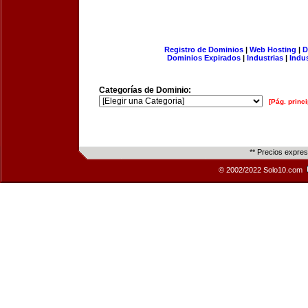
Registro de Dominios
|
Web Hosting
|
D
Dominios Expirados
|
Industrias
|
Indu
Categorías de Dominio:
[Pág. princi
** Precios expre
© 2002/2022 Solo10.com