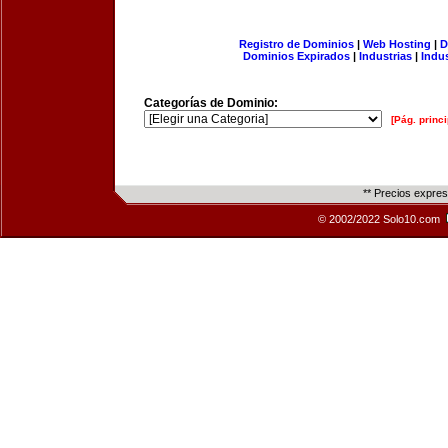
Registro de Dominios
|
Web Hosting
|
D
Dominios Expirados
|
Industrias
|
Indu
Categorías de Dominio:
[Pág. princi
** Precios expre
© 2002/2022 Solo10.com