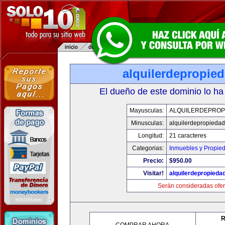
alquilerdepropie
El dueño de este dominio lo ha
Mayusculas:
ALQUILERDEPROP
Minusculas:
alquilerdepropiedad
Longitud:
21 caracteres
Categorias:
Inmuebles y Propie
Precio:
$950.00
Visitar!
alquilerdepropieda
Serán consideradas ofer
R