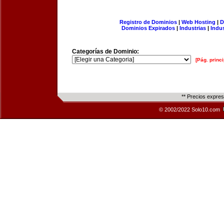
Registro de Dominios
|
Web Hosting
|
D
Dominios Expirados
|
Industrias
|
Indu
Categorías de Dominio:
[Pág. princi
** Precios expre
© 2002/2022 Solo10.com