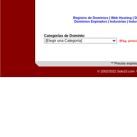
Registro de Dominios
|
Web Hosting
|
D
Dominios Expirados
|
Industrias
|
Indu
Categorías de Dominio:
[Pág. princi
** Precios expre
© 2002/2022 Solo10.com