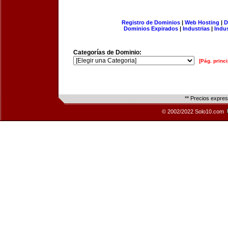
Registro de Dominios
|
Web Hosting
|
D
Dominios Expirados
|
Industrias
|
Indu
Categorías de Dominio:
[Pág. princi
** Precios expre
© 2002/2022 Solo10.com