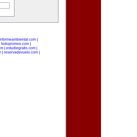
informeambiental.com
|
|
todopromos.com
|
om
|
estudiegratis.com
|
m
|
reservadevuelo.com
|