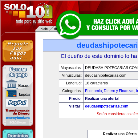
deudashipotecar
El dueño de este dominio lo ha
Mayusculas:
DEUDASHIPOTECARIAS.COM
Minusculas:
deudashipotecarias.com
Longitud:
18 caracteres
Categorias:
Economia, Dinero y Finanzas
,
Precio:
Realizar una oferta!
Visitar!
deudashipotecarias.com
Serán consideradas ofer
Realizar una Oferta