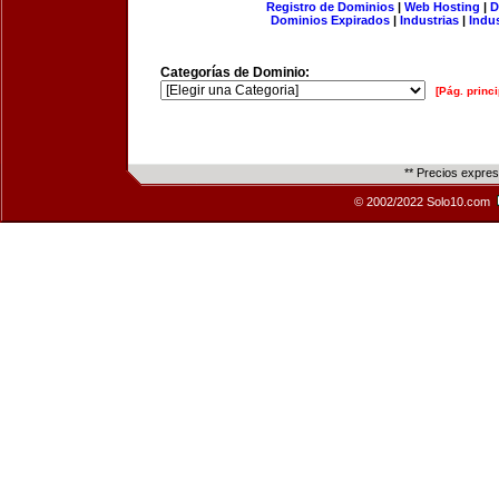
Registro de Dominios
|
Web Hosting
|
D
Dominios Expirados
|
Industrias
|
Indu
Categorías de Dominio:
[Pág. princi
** Precios expre
© 2002/2022 Solo10.com