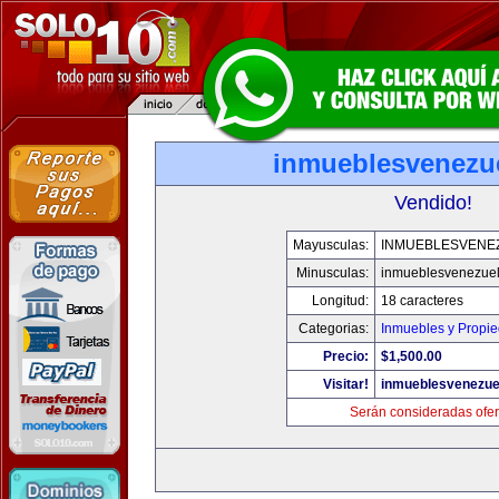
inmueblesvenezu
Vendido!
Mayusculas:
INMUEBLESVENE
Minusculas:
inmueblesvenezue
Longitud:
18 caracteres
Categorias:
Inmuebles y Propi
Precio:
$1,500.00
Visitar!
inmueblesvenezue
Serán consideradas ofer