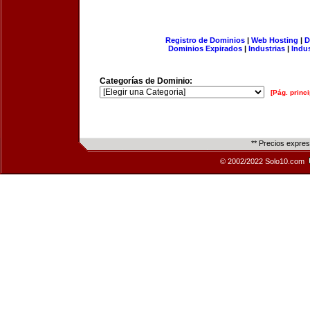
Registro de Dominios
|
Web Hosting
|
D
Dominios Expirados
|
Industrias
|
Indu
Categorías de Dominio:
[Pág. princi
** Precios expre
© 2002/2022 Solo10.com