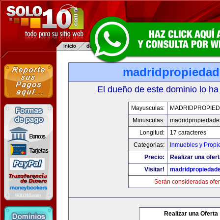
madridpropieda
El dueño de este dominio lo ha
Mayusculas:
MADRIDPROPIE
Minusculas:
madridpropiedade
Longitud:
17 caracteres
Categorias:
Inmuebles y Prop
Precio:
Realizar una ofert
Visitar!
madridpropiedad
Serán consideradas ofer
Realizar una Oferta