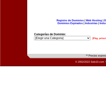
Registro de Dominios
|
Web Hosting
|
D
Dominios Expirados
|
Industrias
|
Indu
Categorías de Dominio:
[Pág. princi
** Precios expre
© 2002/2022 Solo10.com