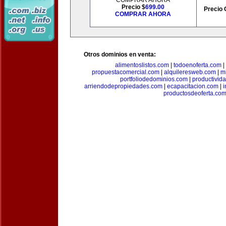
COMPRAR AHORA
Precio $
699.00
Precio 
COMPRAR AHORA
Otros dominios en venta:
alimentoslistos.com
|
todoenoferta.com
|
propuestacomercial.com
|
alquileresweb.com
|
m
portfoliodedominios.com
|
productivid
arriendodepropiedades.com
|
ecapacitacion.com
|
i
productosdeoferta.co