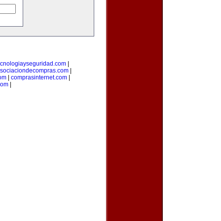
ecnologiayseguridad.com
|
sociaciondecompras.com
|
om
|
comprasinternet.com
|
com
|