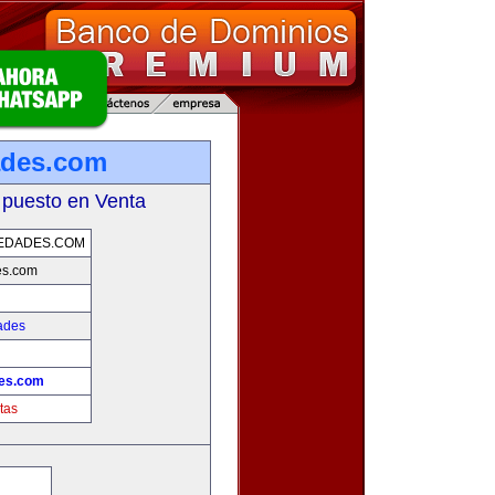
ades.com
 puesto en Venta
EDADES.COM
es.com
ades
des.com
tas