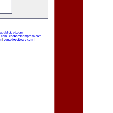
iapublicidad.com
|
s.com
|
economiaempresa.com
m
|
ventadesoftware.com
|