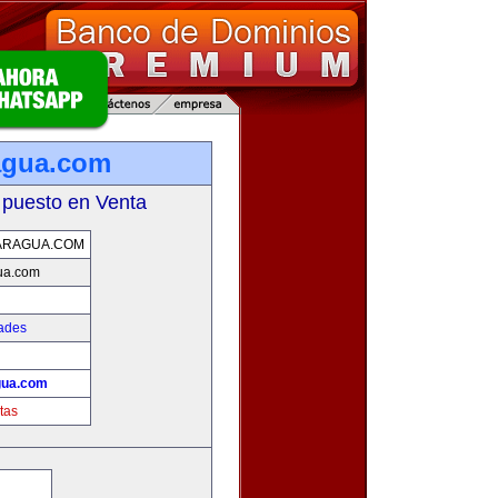
ragua.com
 puesto en Venta
CARAGUA.COM
gua.com
ades
agua.com
tas