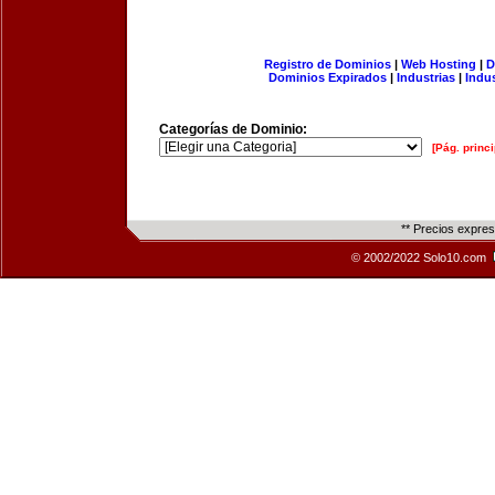
Registro de Dominios
|
Web Hosting
|
D
Dominios Expirados
|
Industrias
|
Indu
Categorías de Dominio:
[Pág. princi
** Precios expre
© 2002/2022 Solo10.com