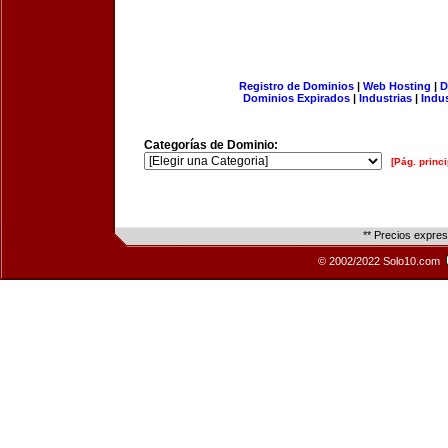
Registro de Dominios
|
Web Hosting
|
D
Dominios Expirados
|
Industrias
|
Indu
Categorías de Dominio:
[Pág. princi
** Precios expre
© 2002/2022 Solo10.com