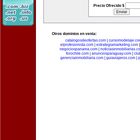
Precio Ofrecido $
Otros dominios en venta:
catalogosdeofertas.com
|
cursomodelaje.c
elprofesionista.com
|
estrategiamarketing.com
negociospanama.com
|
noticiasinmobiliarias.c
forochile.com
|
anunciosparaguay.com
|
clu
gerenciainmobiliaria.com
|
guiaviajeros.com
|
p