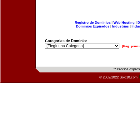
Registro de Dominios
|
Web Hosting
|
D
Dominios Expirados
|
Industrias
|
Indu
Categorías de Dominio:
[Pág. princi
** Precios expre
© 2002/2022 Solo10.com