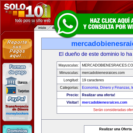
mercadobienesrai
El dueño de este dominio lo ha
Mayusculas:
MERCADOBIENESRAICES.C
Minusculas:
mercadobienesraices.com
Longitud:
19 caracteres
Categorias:
Economia, Dinero y Finanzas
,
Precio:
Realizar una oferta!
Visitar!
mercadobienesraices.com
Serán consideradas ofer
Realizar una Oferta