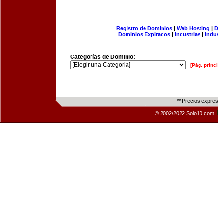
Registro de Dominios
|
Web Hosting
|
D
Dominios Expirados
|
Industrias
|
Indu
Categorías de Dominio:
[Pág. princi
** Precios expre
© 2002/2022 Solo10.com