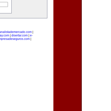
analistademercado.com
|
ay.com
|
disertar.com
|
e-
mpresadeseguros.com
|