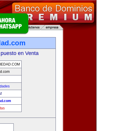
dad.com
 puesto en Venta
IEDAD.COM
ad.com
edades
!
ad.com
tas