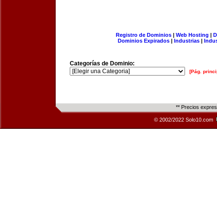
Registro de Dominios
|
Web Hosting
|
D
Dominios Expirados
|
Industrias
|
Indu
Categorías de Dominio:
[Pág. princi
** Precios expre
© 2002/2022 Solo10.com