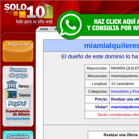
miamialquilere
El dueño de este dominio lo ha
Mayusculas:
MIAMIALQUILE
Minusculas:
miamialquileres
Longitud:
15 caracteres
Categorias:
Inmuebles y Pr
Precio:
Realizar una ofe
Visitar!
miamialquilere
Serán consideradas ofer
Realizar una Oferta