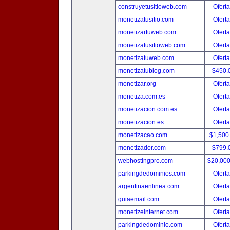
construyetusitioweb.com
Oferta
monetizatusitio.com
Oferta
monetizartuweb.com
Oferta
monetizatusitioweb.com
Oferta
monetizatuweb.com
Oferta
monetizatublog.com
$450.
monetizar.org
Oferta
monetiza.com.es
Oferta
monetizacion.com.es
Oferta
monetizacion.es
Oferta
monetizacao.com
$1,500
monetizador.com
$799.
webhostingpro.com
$20,00
parkingdedominios.com
Oferta
argentinaenlinea.com
Oferta
guiaemail.com
Oferta
monetizeinternet.com
Oferta
parkingdedominio.com
Oferta