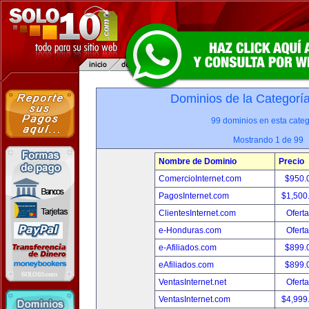
Dominios de la Categorí
99 dominios en esta categ
Mostrando 1 de 99
Nombre de Dominio
Precio
ComercioInternet.com
$950.
PagosInternet.com
$1,500
ClientesInternet.com
Oferta
e-Honduras.com
Oferta
e-Afiliados.com
$899.
eAfiliados.com
$899.
VentasInternet.net
Oferta
VentasInternet.com
$4,999