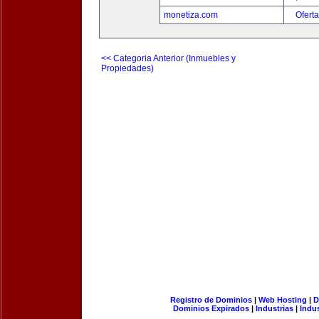
monetiza.com
Oferta
<< Categoria Anterior (Inmuebles y
Propiedades)
Registro de Dominios
|
Web Hosting
|
D
Dominios Expirados
|
Industrias
|
Indu