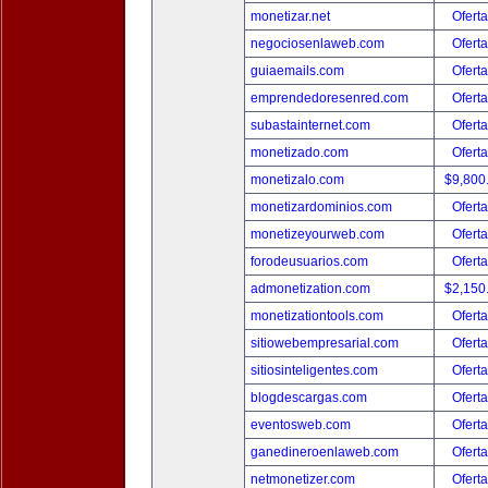
monetizar.net
Oferta
negociosenlaweb.com
Oferta
guiaemails.com
Oferta
emprendedoresenred.com
Oferta
subastainternet.com
Oferta
monetizado.com
Oferta
monetizalo.com
$9,800
monetizardominios.com
Oferta
monetizeyourweb.com
Oferta
forodeusuarios.com
Oferta
admonetization.com
$2,150
monetizationtools.com
Oferta
sitiowebempresarial.com
Oferta
sitiosinteligentes.com
Oferta
blogdescargas.com
Oferta
eventosweb.com
Oferta
ganedineroenlaweb.com
Oferta
netmonetizer.com
Oferta