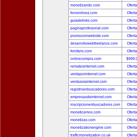
monetizando.com
Oferta
foroenlinea.com
Oferta
guiadelinks.com
Oferta
paginaprofesional.com
Oferta
promocionwebsite.com
Oferta
desarrollowebfreelance.com
Oferta
forofans.com
Oferta
onlinecompra.com
$999.
rematesinternet.com
Oferta
ventaporinternet.com
Oferta
ventasviainternet.com
Oferta
registroenbuscadores.com
Oferta
empresasdeinternet.com
Oferta
inscripcionenbuscadores.com
Oferta
moneticemos.com
Oferta
monetizas.com
Oferta
monetizationengine.com
Oferta
trafficmonetization.co.uk
Oferta