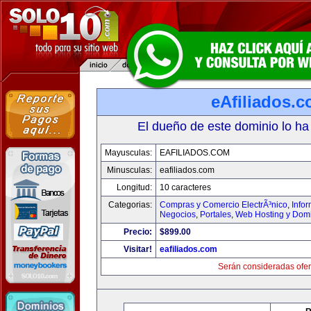
eAfiliados.
El dueño de este dominio lo ha
Mayusculas:
EAFILIADOS.COM
Minusculas:
eafiliados.com
Longitud:
10 caracteres
Categorias:
Compras y Comercio ElectrÃ³nico
,
Info
Negocios
,
Portales
,
Web Hosting y Dom
Precio:
$899.00
Visitar!
eafiliados.com
Serán consideradas ofer