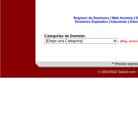
Registro de Dominios
|
Web Hosting
|
D
Dominios Expirados
|
Industrias
|
Indu
Categorías de Dominio:
[Pág. princi
** Precios expre
© 2002/2022 Solo10.com