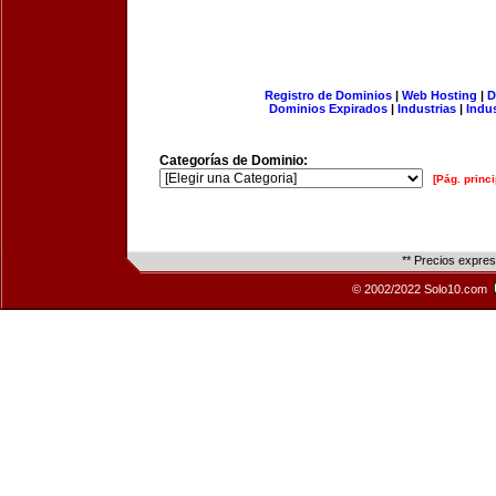
Registro de Dominios
|
Web Hosting
|
D
Dominios Expirados
|
Industrias
|
Indu
Categorías de Dominio:
[Pág. princi
** Precios expre
© 2002/2022 Solo10.com