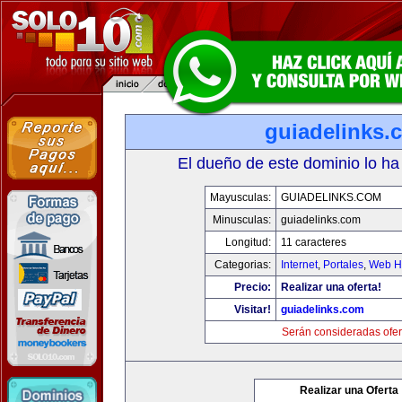
guiadelinks.
El dueño de este dominio lo ha
Mayusculas:
GUIADELINKS.COM
Minusculas:
guiadelinks.com
Longitud:
11 caracteres
Categorias:
Internet
,
Portales
,
Web Ho
Precio:
Realizar una oferta!
Visitar!
guiadelinks.com
Serán consideradas ofer
Realizar una Oferta