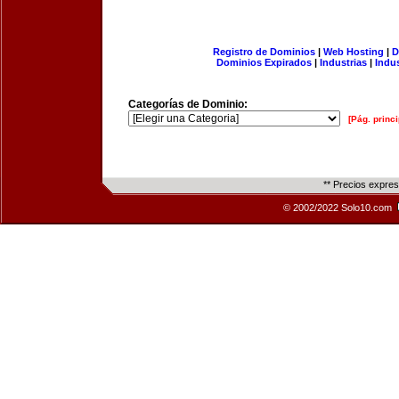
Registro de Dominios
|
Web Hosting
|
D
Dominios Expirados
|
Industrias
|
Indu
Categorías de Dominio:
[Pág. princi
** Precios expre
© 2002/2022 Solo10.com