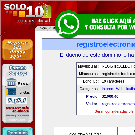
registroelectron
El dueño de este dominio lo ha
Mayusculas:
REGISTROELECTR
Minusculas:
registroelectronico
Longitud:
19 caracteres
Categorias:
Internet
,
Web Hostin
Precio:
$2,900.00
Visitar!
registroelectronic
Serán consideradas ofer
R