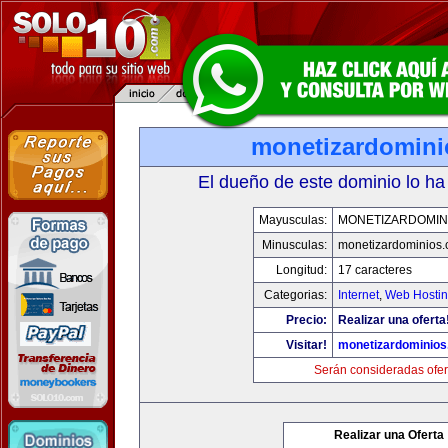
monetizardomin
El dueño de este dominio lo ha
Mayusculas:
MONETIZARDOMIN
Minusculas:
monetizardominios
Longitud:
17 caracteres
Categorias:
Internet
,
Web Hostin
Precio:
Realizar una oferta
Visitar!
monetizardominio
Serán consideradas ofer
Realizar una Oferta