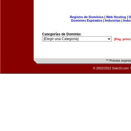
Registro de Dominios
|
Web Hosting
|
D
Dominios Expirados
|
Industrias
|
Indu
Categorías de Dominio:
[Pág. princi
** Precios expre
© 2002/2022 Solo10.com