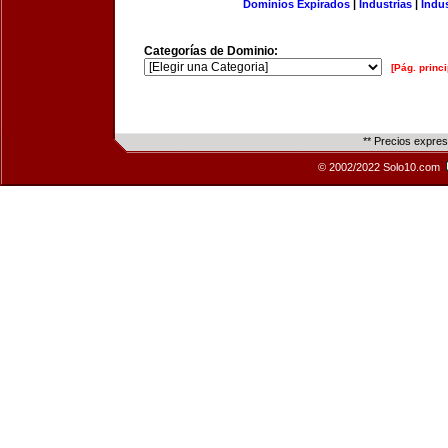
Dominios Expirados
|
Industrias
|
Indu
Categorías de Dominio:
[Pág. princi
** Precios expre
© 2002/2022 Solo10.com