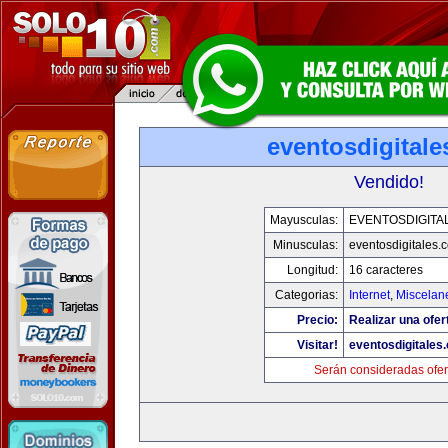
eventosdigital
Vendido!
Mayusculas:
EVENTOSDIGITA
Minusculas:
eventosdigitales.
Longitud:
16 caracteres
Categorias:
Internet
,
Miscelane
Precio:
Realizar una ofer
Visitar!
eventosdigitales
Serán consideradas ofer