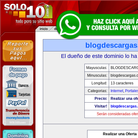
blogdescarga
El dueño de este dominio lo ha
Mayusculas:
BLOGDESCAR
Minusculas:
blogdescargas.
Longitud:
13 caracteres
Categorias:
Internet
,
Portale
Precio:
Realizar una of
Visitar!
blogdescargas
Serán consideradas ofer
Realizar una Oferta