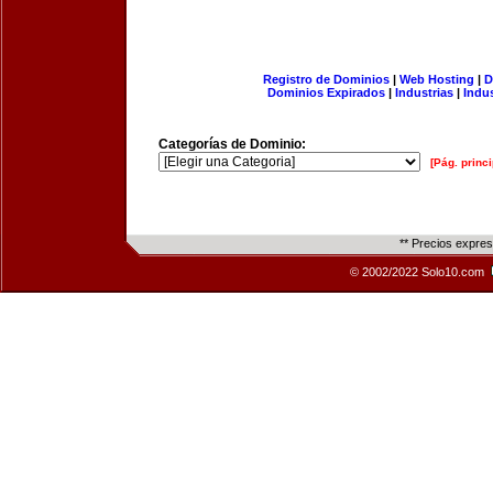
Registro de Dominios
|
Web Hosting
|
D
Dominios Expirados
|
Industrias
|
Indu
Categorías de Dominio:
[Pág. princi
** Precios expre
© 2002/2022 Solo10.com