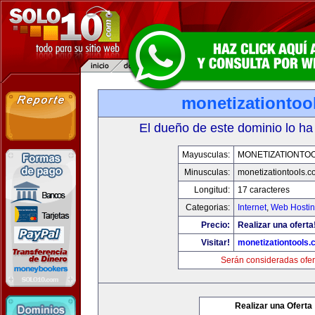
monetizationtoo
El dueño de este dominio lo ha
Mayusculas:
MONETIZATIONTO
Minusculas:
monetizationtools.
Longitud:
17 caracteres
Categorias:
Internet
,
Web Hostin
Precio:
Realizar una oferta
Visitar!
monetizationtools
Serán consideradas ofer
Realizar una Oferta