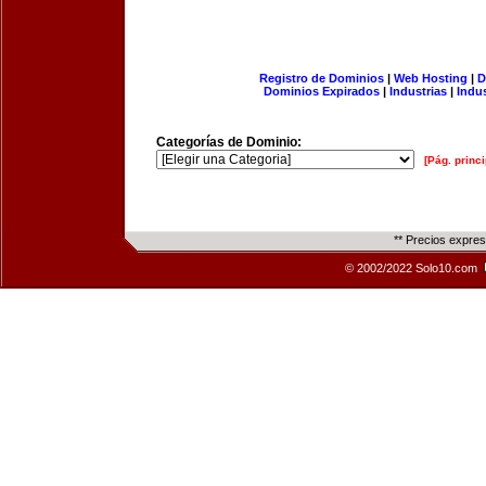
Registro de Dominios
|
Web Hosting
|
D
Dominios Expirados
|
Industrias
|
Indu
Categorías de Dominio:
[Pág. princi
** Precios expre
© 2002/2022 Solo10.com