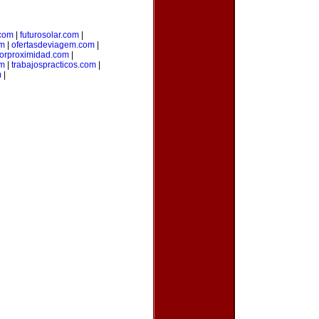
.com
|
futurosolar.com
|
om
|
ofertasdeviagem.com
|
porproximidad.com
|
om
|
trabajospracticos.com
|
m
|