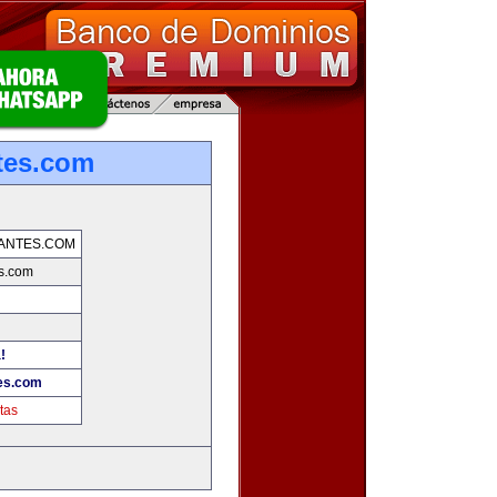
tes.com
ANTES.COM
es.com
!
tes.com
tas