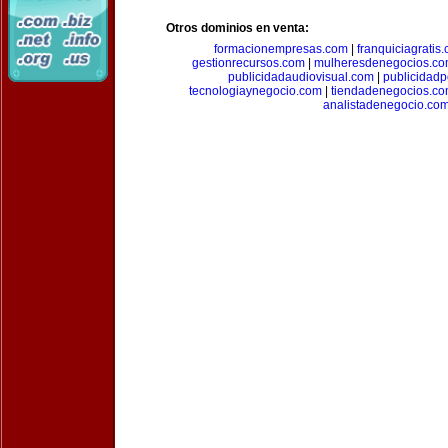
Otros dominios en venta:
formacionempresas.com
|
franquiciagratis
gestionrecursos.com
|
mulheresdenegocios.c
publicidadaudiovisual.com
|
publicidad
tecnologiaynegocio.com
|
tiendadenegocios.c
analistadenegocio.co