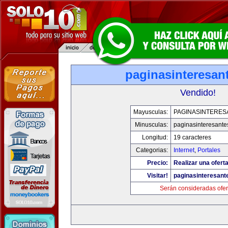
paginasinteresan
Vendido!
Mayusculas:
PAGINASINTERES
Minusculas:
paginasinteresant
Longitud:
19 caracteres
Categorias:
Internet
,
Portales
Precio:
Realizar una oferta
Visitar!
paginasinteresan
Serán consideradas ofer