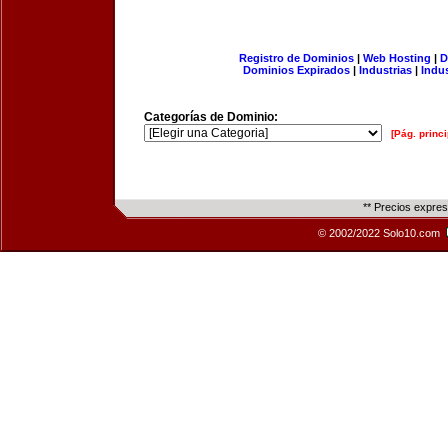
Registro de Dominios
|
Web Hosting
|
D
Dominios Expirados
|
Industrias
|
Indu
Categorías de Dominio:
[Pág. princi
** Precios expre
© 2002/2022 Solo10.com