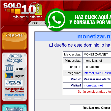
monetizar.n
El dueño de este dominio lo ha
Mayusculas:
MONETIZAR.NET
Minusculas:
monetizar.net
Longitud:
9 caracteres
Categorias:
Internet
,
Web Hostin
Precio:
Realizar una oferta
Visitar!
monetizar.net
Serán consideradas ofer
Realizar una Oferta