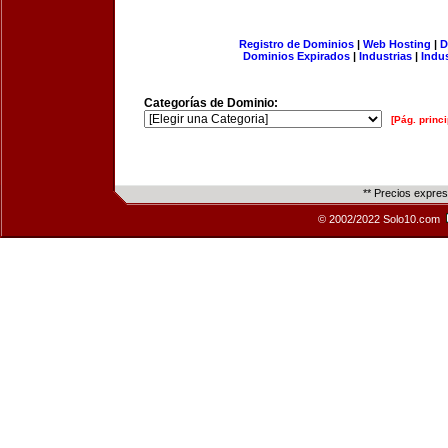
Registro de Dominios
|
Web Hosting
|
D
Dominios Expirados
|
Industrias
|
Indu
Categorías de Dominio:
[Pág. princi
** Precios expre
© 2002/2022 Solo10.com