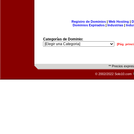
Registro de Dominios
|
Web Hosting
|
D
Dominios Expirados
|
Industrias
|
Indu
Categorías de Dominio:
[Pág. princi
** Precios expre
© 2002/2022 Solo10.com