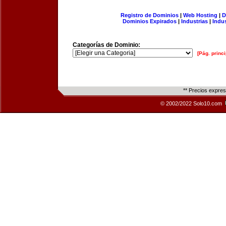
Registro de Dominios
|
Web Hosting
|
D
Dominios Expirados
|
Industrias
|
Indu
Categorías de Dominio:
[Pág. princi
** Precios expre
© 2002/2022 Solo10.com