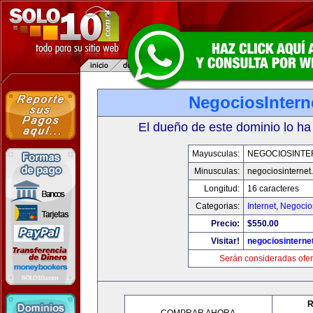
NegociosIntern
El dueño de este dominio lo ha
Mayusculas:
NEGOCIOSINTE
Minusculas:
negociosinternet.
Longitud:
16 caracteres
Categorias:
Internet
,
Negocio
Precio:
$550.00
Visitar!
negociosinternet
Serán consideradas ofer
R