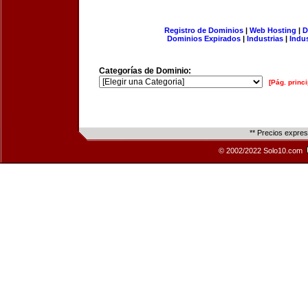
Registro de Dominios
|
Web Hosting
|
D
Dominios Expirados
|
Industrias
|
Indu
Categorías de Dominio:
[Pág. princi
** Precios expre
© 2002/2022 Solo10.com