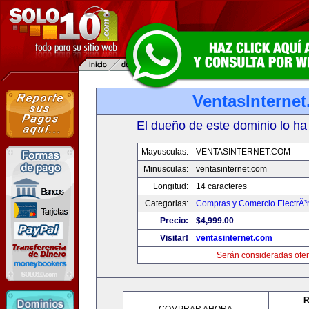
VentasInterne
El dueño de este dominio lo ha
Mayusculas:
VENTASINTERNET.COM
Minusculas:
ventasinternet.com
Longitud:
14 caracteres
Categorias:
Compras y Comercio ElectrÃ³
Precio:
$4,999.00
Visitar!
ventasinternet.com
Serán consideradas ofer
R