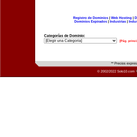
Registro de Dominios
|
Web Hosting
|
D
Dominios Expirados
|
Industrias
|
Indu
Categorías de Dominio:
[Pág. princi
** Precios expre
© 2002/2022 Solo10.com