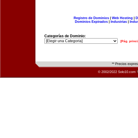
Registro de Dominios
|
Web Hosting
|
D
Dominios Expirados
|
Industrias
|
Indu
Categorías de Dominio:
[Pág. princi
** Precios expre
© 2002/2022 Solo10.com