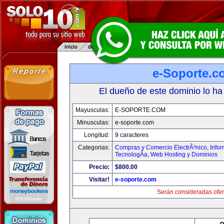
e-Soporte.c
El dueño de este dominio lo ha
Mayusculas:
E-SOPORTE.COM
Minusculas:
e-soporte.com
Longitud:
9 caracteres
Categorias:
Compras y Comercio ElectrÃ³nico
,
Info
TecnologÃ­a
,
Web Hosting y Dominios
Precio:
$800.00
Visitar!
e-soporte.com
Serán consideradas ofer