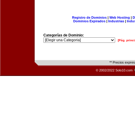
Registro de Dominios
|
Web Hosting
|
D
Dominios Expirados
|
Industrias
|
Indu
Categorías de Dominio:
[Pág. princi
** Precios expre
© 2002/2022 Solo10.com